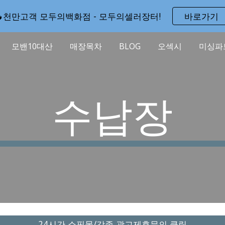
🔥천만고객 모두의백화점 - 모두의셀러장터!
바로가기
ip to main content
Skip to navigat
모밴10대산
매장목차
BLOG
오섹시
미싱파
수납장
24시간 쇼핑몰/각종 광고제휴문의 클릭