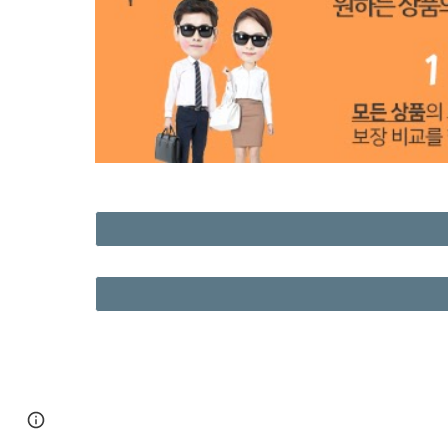
Page
Google Sites
Report abuse
updated