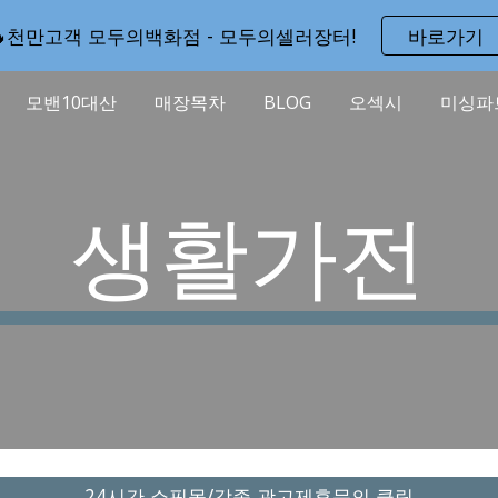
🔥천만고객 모두의백화점 - 모두의셀러장터!
바로가기
ip to main content
Skip to navigat
모밴10대산
매장목차
BLOG
오섹시
미싱파
생활가전
24시간 쇼핑몰/각종 광고제휴문의 클릭