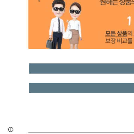
Page
Google Sites
Report abuse