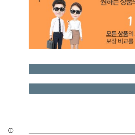
Page
Google Sites
Report abuse