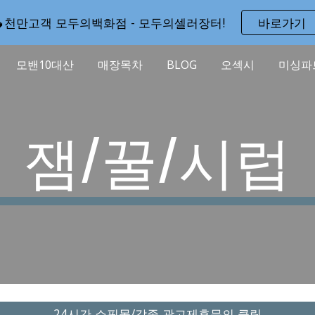
🔥천만고객 모두의백화점 - 모두의셀러장터!
바로가기
ip to main content
Skip to navigat
모밴10대산
매장목차
BLOG
오섹시
미싱파
잼/꿀/시럽
24시간 쇼핑몰/각종 광고제휴문의 클릭