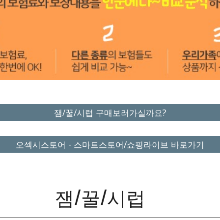
잼/꿀/시럽 구매보러가실까요?
오섹시스토어 - 스마트스토어/쇼핑라이브 바로가기
잼/꿀/시럽