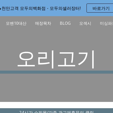
🔥천만고객 모두의백화점 - 모두의셀러장터!
바로가기
ip to main content
Skip to navigat
모밴10대산
매장목차
BLOG
오섹시
미싱파
오리고기
24시간 쇼핑몰/각종 광고제휴문의 클릭