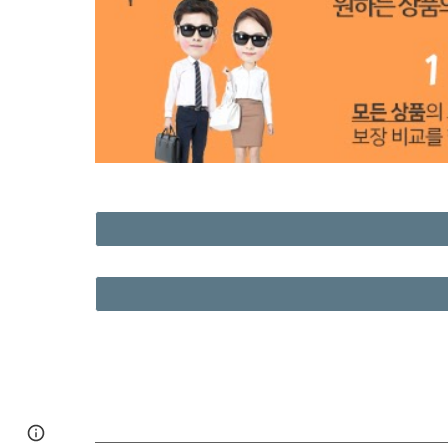
Page
Google Sites
Report abuse